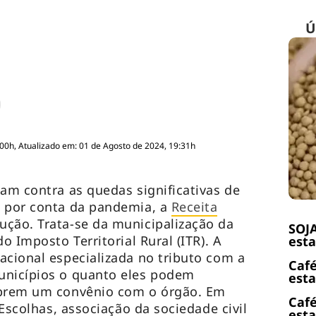
Ú
:00h, Atualizado em: 01 de Agosto de 2024, 19:31h
tam contra as quedas significativas de
s por conta da pandemia, a
Receita
ção. Trata-se da municipalização da
SOJA
o Imposto Territorial Rural (ITR). A
esta
acional especializada no tributo com a
Café
unicípios o quanto eles podem
esta
ebrem um convênio com o órgão. Em
Café
 Escolhas, associação da sociedade civil
esta