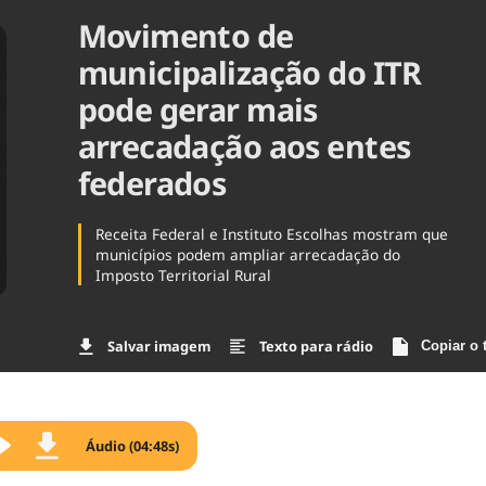
Movimento de
Agronegóc
Brasil
municipalização do ITR
Brasil Mine
Ciência & 
pode gerar mais
Cinema
arrecadação aos entes
Comporta
federados
Receita Federal e Instituto Escolhas mostram que
municípios podem ampliar arrecadação do
Imposto Territorial Rural
Salvar imagem
Texto para rádio
Copiar o 
Áudio (04:48s)