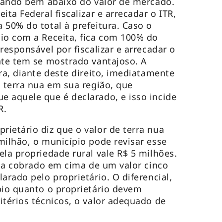
icando bem abaixo do valor de mercado.
ita Federal fiscalizar e arrecadar o ITR,
 50% do total à prefeitura. Caso o
io com a Receita, fica com 100% do
responsável por fiscalizar e arrecadar o
nte tem se mostrado vantajoso. A
ra, diante deste direito, imediatamente
a terra nua em sua região, que
 aquele que é declarado, e isso incide
R.
ietário diz que o valor de terra nua
milhão, o município pode revisar esse
ela propriedade rural vale R$ 5 milhões.
eria cobrado em cima de um valor cinco
arado pelo proprietário. O diferencial,
pio quanto o proprietário devem
itérios técnicos, o valor adequado de