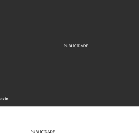
ios
Cultura
Podcast
Economia
Política
ral
Educação
Saúde
Tecnologia
Infraestrutura
Tempo
Internacional
mento
Meio Ambiente
PUBLICIDADE
texto
PUBLICIDADE