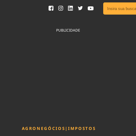
Ver toda
Podcast
PUBLICIDADE
Área do
Publicid
Fique por 
Congresso 
nossos líde
Acesse
AGRONEGÓCIOS
|
IMPOSTOS