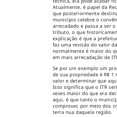
técnica, ela pode acabar f
Atualmente, é papel da Rece
que posteriormente destina
município celebre o convên
arrecadado e passa a ser o 
tributo, o que historicame
explicação é que a prefeitu
faz uma revisão do valor d
normalmente é maior do que
em mais arrecadação de IT
Se por um exemplo um propr
de sua propriedade é R$ 1 
valor e determinar que aqu
Isso significa que o ITR s
vezes maior do que era decl
aqui, é que tanto o municí
comprovar, por meio dos cr
terra nua daquela região.