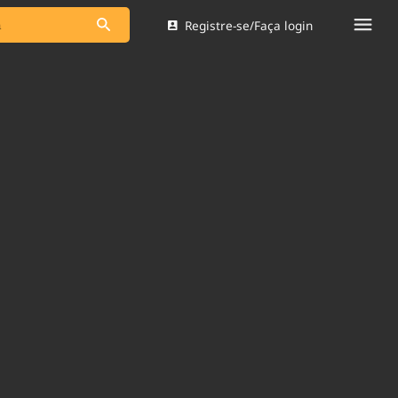
Registre-se/Faça login
s as notícias
Saneamento
s
Indicadores
 comunicador
Bioinsumos
ade Legal
Blog
Brasil Mineral
Quem somos
dentro do
Nacional e
Expediente
res.
Trabalhe no Brasil 61
Contato