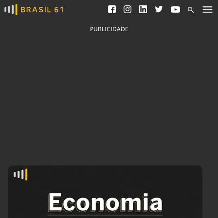
Ver todas as notícias
Saneamento
Podcasts
Indicadores
PUBLICIDADE
Área do comunicador
Bioinsumos
Publicidade Legal
Blog
Brasil Mineral
Fique por dentro do
Congresso Nacional e
Quem somos
nossos líderes.
Expediente
Acesse
Trabalhe no Brasil 61
Contato
Agronegócios
Comportamento
Meio Ambiente
Brasil
Cultura
Podcast
Brasil Mineral
Economia
Política
Ciência &
Educação
Saúde