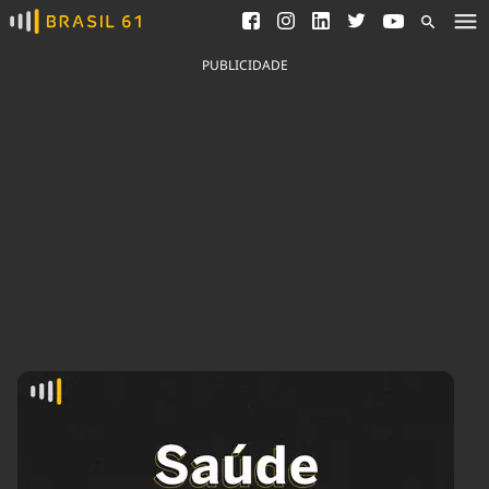
Ver todas as notícias
Saneamento
Podcasts
Indicadores
PUBLICIDADE
Área do comunicador
Bioinsumos
Publicidade Legal
Blog
Brasil Mineral
Fique por dentro do
Congresso Nacional e
Quem somos
nossos líderes.
Expediente
Acesse
Trabalhe no Brasil 61
Contato
Agronegócios
Comportamento
Meio Ambiente
Brasil
Cultura
Podcast
Brasil Mineral
Economia
Política
Ciência &
Educação
Saúde