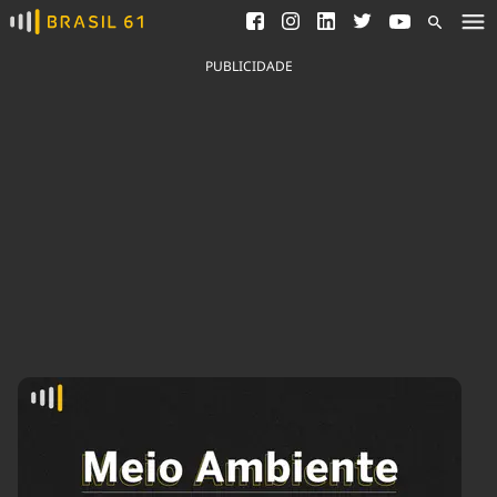
Ver todas as notícias
Saneamento
Podcasts
Indicadores
PUBLICIDADE
Área do comunicador
Bioinsumos
Publicidade Legal
Blog
Brasil Mineral
Fique por dentro do
Congresso Nacional e
Quem somos
nossos líderes.
Expediente
Acesse
Trabalhe no Brasil 61
Contato
Agronegócios
Comportamento
Meio Ambiente
Brasil
Cultura
Podcast
Brasil Mineral
Economia
Política
Ciência &
Educação
Saúde