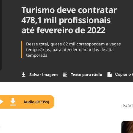
Turismo deve contratar
Agronegóc
Brasil
478,1 mil profissionais
Brasil Mine
Ciência & 
até fevereiro de 2022
Cinema
Comporta
Desse total, quase 82 mil correspondem a vagas
temporárias, para atender demandas de alta
temporada
Salvar imagem
Texto para rádio
Copiar o 
Áudio (01:35s)
PUBL