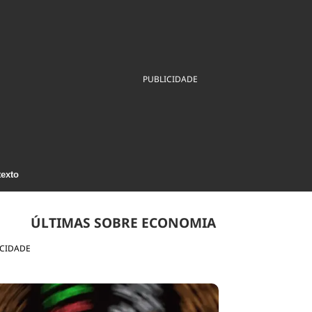
ios
Cultura
Podcast
Economia
Política
ral
Educação
Saúde
Tecnologia
Infraestrutura
Tempo
Internacional
PUBLICIDADE
mento
Meio Ambiente
texto
ÚLTIMAS SOBRE ECONOMIA
ICIDADE