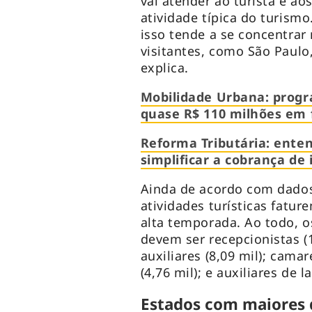
vai atender ao turista e ao
atividade típica do turismo.
isso tende a se concentrar
visitantes, como São Paulo,
explica.
Mobilidade Urbana: progr
quase R$ 110 milhões em
Reforma Tributária: enten
simplificar a cobrança de
Ainda de acordo com dados
atividades turísticas fatu
alta temporada. Ao todo, o
devem ser recepcionistas (1
auxiliares (8,09 mil); camar
(4,76 mil); e auxiliares de l
Estados com maiores