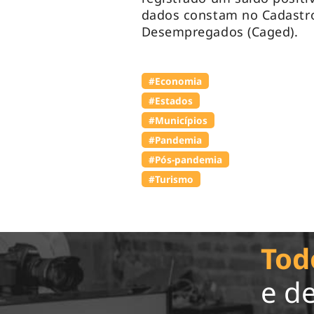
dados constam no Cadastr
Desempregados (Caged).
#Economia
#Estados
#Municípios
#Pandemia
#Pós-pandemia
#Turismo
Tod
e d