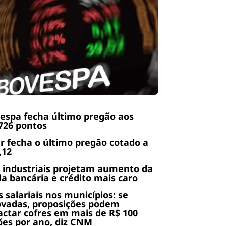
espa fecha último pregão aos
726 pontos
r fecha o último pregão cotado a
,12
 industriais projetam aumento da
da bancária e crédito mais caro
s salariais nos municípios: se
ovadas, proposições podem
ctar cofres em mais de R$ 100
ões por ano, diz CNM