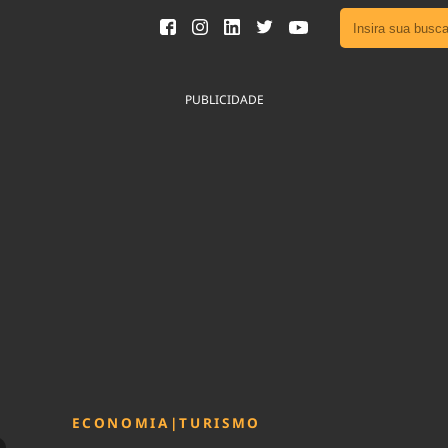
Ver toda
Podcast
PUBLICIDADE
Área do
Publicid
Fique por 
Congresso 
nossos líde
Acesse
ECONOMIA
|
TURISMO