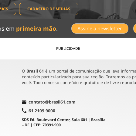
MAIS
CADASTRO DE MÍDIAS
dos em
primeira mão
.
Assine a newsletter
PUBLICIDADE
O
Brasil 61
é um portal de comunicação que leva informaç
conteúdo particularizado para sua região. Trazemos as pr
você. Todo o nosso conteúdo é gratuito e de livre reprod
contato@brasil61.com
61 2109 9000
SDS Ed. Boulevard Center, Sala 601 | Brasília
– DF | CEP: 70391-900