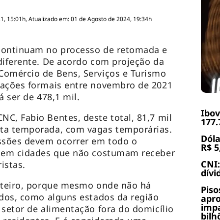
, 15:01h, Atualizado em: 01 de Agosto de 2024, 19:34h
continuam no processo de retomada e
diferente. De acordo com projeção da
Comércio de Bens, Serviços e Turismo
tações formais entre novembro de 2021
á ser de 478,1 mil.
Ibov
C, Fabio Bentes, deste total, 81,7 mil
177.
ta temporada, com vagas temporárias.
Dóla
issões devem ocorrer em todo o
R$ 5
o em cidades que não costumam receber
CNI:
ristas.
dívi
inteiro, porque mesmo onde não há
Piso
idos, como alguns estados da região
apr
impa
 setor de alimentação fora do domicílio
bilh