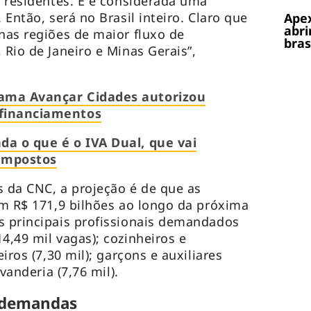
s residentes. E é considerada uma
 Então, será no Brasil inteiro. Claro que
Apex
abri
 nas regiões de maior fluxo de
bras
 Rio de Janeiro e Minas Gerais”,
ama Avançar Cidades autorizou
 financiamentos
da o que é o IVA Dual, que vai
 impostos
 da CNC, a projeção é de que as
rem R$ 171,9 bilhões ao longo da próxima
s principais profissionais demandados
4,49 mil vagas); cozinheiros e
eiros (7,30 mil); garçons e auxiliares
avanderia (7,76 mil).
 demandas