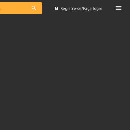
Registre-se/Faça login
s as notícias
Saneamento
s
Indicadores
 comunicador
Bioinsumos
ade Legal
Blog
Brasil Mineral
Quem somos
dentro do
Nacional e
Expediente
res.
Trabalhe no Brasil 61
Contato