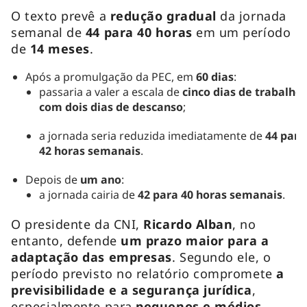
O texto prevê a
redução gradual
da jornada
semanal de
44 para 40 horas
em um período
de
14 meses
.
Após a promulgação da PEC, em
60 dias
:
passaria a valer a escala de
cinco dias de trabalho
com dois dias de descanso
;
a jornada seria reduzida imediatamente de
44 para
42 horas semanais
.
Depois de
um ano
:
a jornada cairia de
42 para 40 horas semanais
.
O presidente da CNI,
Ricardo Alban
, no
entanto, defende
um prazo maior para a
adaptação das empresas
. Segundo ele, o
período previsto no relatório compromete
a
previsibilidade e a segurança jurídica
,
especialmente para
pequenos e médios