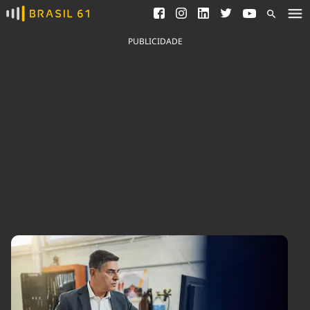
Ver todas as notícias
Saneamento
Podcasts
Indicadores
PUBLICIDADE
Área do comunicador
Bioinsumos
Publicidade Legal
Blog
Brasil Mineral
Fique por dentro do
Congresso Nacional e
Quem somos
nossos líderes.
Expediente
Acesse
Trabalhe no Brasil 61
Contato
Agronegócios
Comportamento
Meio Ambiente
Brasil
Cultura
Podcast
Brasil Mineral
Economia
Política
Ciência &
Educação
Saúde