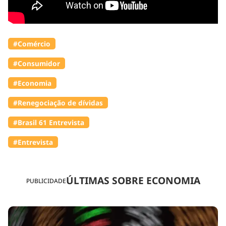
#Comércio
#Consumidor
#Economia
#Renegociação de dívidas
#Brasil 61 Entrevista
#Entrevista
ÚLTIMAS SOBRE ECONOMIA
PUBLICIDADE