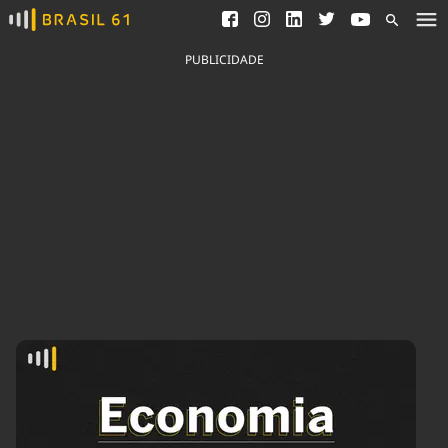
Ver todas as notícias
Saneamento
Podcasts
Indicadores
PUBLICIDADE
Área do comunicador
Bioinsumos
Publicidade Legal
Blog
Brasil Mineral
Fique por dentro do
Congresso Nacional e
Quem somos
nossos líderes.
Expediente
Acesse
Trabalhe no Brasil 61
Contato
Agronegócios
Comportamento
Meio Ambiente
Brasil
Cultura
Podcast
Brasil Mineral
Economia
Política
Ciência &
Educação
Saúde