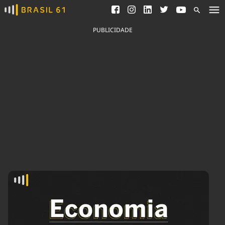
Ver todas as notícias
Saneamento
Podcasts
Indicadores
PUBLICIDADE
Área do comunicador
Bioinsumos
Publicidade Legal
Blog
Brasil Mineral
Fique por dentro do
Congresso Nacional e
Quem somos
nossos líderes.
Expediente
Acesse
Trabalhe no Brasil 61
Contato
Agronegócios
Comportamento
Meio Ambiente
Brasil
Cultura
Podcast
Brasil Mineral
Economia
Política
Ciência &
Educação
Saúde