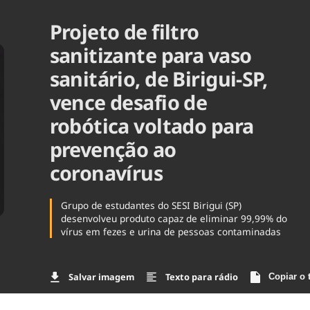
Agronegóc
Projeto de filtro
Brasil
Brasil Mine
sanitizante para vaso
Ciência & 
sanitário, de Birigui-SP,
Cinema
Comporta
vence desafio de
robótica voltado para
prevenção ao
coronavírus
Grupo de estudantes do SESI Birigui (SP)
desenvolveu produto capaz de eliminar 99,99% do
vírus em fezes e urina de pessoas contaminadas
Salvar imagem
Texto para rádio
Copiar o 