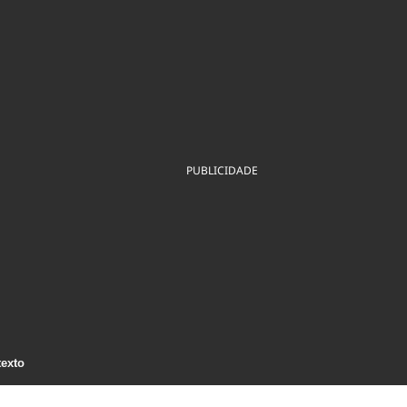
ios
Cultura
Podcast
Economia
Política
ral
Educação
Saúde
Tecnologia
Infraestrutura
Tempo
Internacional
mento
Meio Ambiente
PUBLICIDADE
texto