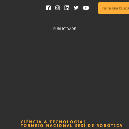
Ver toda
Podcast
PUBLICIDADE
Área do
Publicid
Fique por 
Congresso 
nossos líde
Acesse
CIÊNCIA & TECNOLOGIA
|
TORNEIO NACIONAL SESI DE ROBÓTICA