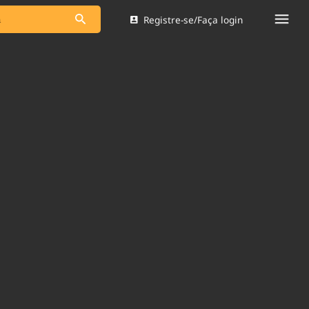
Registre-se/Faça login
s as notícias
Saneamento
s
Indicadores
 comunicador
Bioinsumos
ade Legal
Blog
Brasil Mineral
Quem somos
dentro do
Nacional e
Expediente
res.
Trabalhe no Brasil 61
Contato