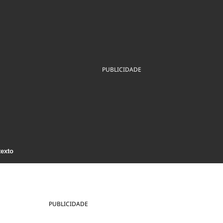
ios
Cultura
Podcast
Economia
Política
ral
Educação
Saúde
Tecnologia
Infraestrutura
Tempo
Internacional
mento
Meio Ambiente
PUBLICIDADE
texto
PUBLICIDADE