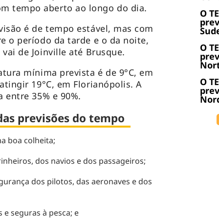
m tempo aberto ao longo do dia.
O T
prev
evisão é de tempo estável, mas com
Sude
e o período da tarde e o da noite,
O T
vai de Joinville até Brusque.
prev
Nort
ratura mínima prevista é de 9°C, em
O T
atingir 19°C, em Florianópolis. A
prev
ia entre 35% e 90%.
Nord
 das previsões do tempo
a boa colheita;
nheiros, dos navios e dos passageiros;
gurança dos pilotos, das aeronaves e dos
s e seguras à pesca; e