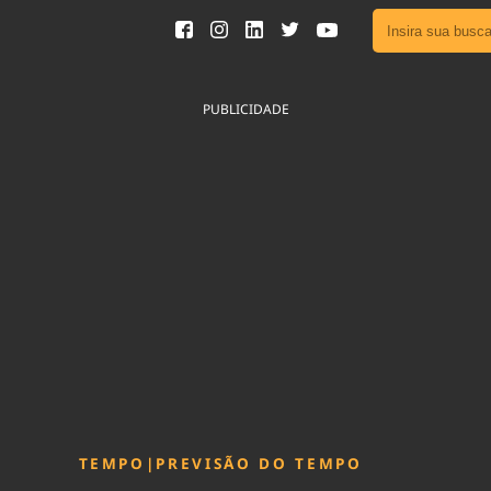
Ver toda
Podcast
PUBLICIDADE
Área do
Publicid
Fique por 
Congresso 
nossos líde
Acesse
TEMPO
|
PREVISÃO DO TEMPO