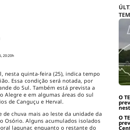
ÚLT
TE
5, 20:20h
l, nesta quinta-feira (25), indica tempo
gião. Essa condição será notada, por
ande do Sul. Também está prevista a
o Alegre e em algumas áreas do sul
O T
os de Canguçu e Herval.
prev
nest
e de chuva mais ao leste da unidade da
O T
o Osório. Alguns acumulados isolados
prev
oral lagunar, enquanto o restante do
Cent