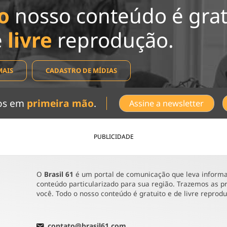
o
nosso conteúdo é grat
e
livre
reprodução.
MAIS
CADASTRO DE MÍDIAS
dos em
primeira mão
.
Assine a newsletter
PUBLICIDADE
O
Brasil 61
é um portal de comunicação que leva informaç
conteúdo particularizado para sua região. Trazemos as pr
você. Todo o nosso conteúdo é gratuito e de livre reprod
contato@brasil61.com