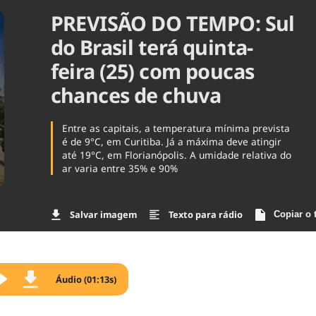
PREVISÃO DO TEMPO: Sul
Agronegóc
Brasil
do Brasil terá quinta-
Brasil Mine
Ciência & 
feira (25) com poucas
Cinema
chances de chuva
Comporta
Entre as capitais, a temperatura mínima prevista
é de 9°C, em Curitiba. Já a máxima deve atingir
até 19°C, em Florianópolis. A umidade relativa do
ar varia entre 35% e 90%
Salvar imagem
Texto para rádio
Copiar o 
Áudio (01:13s)