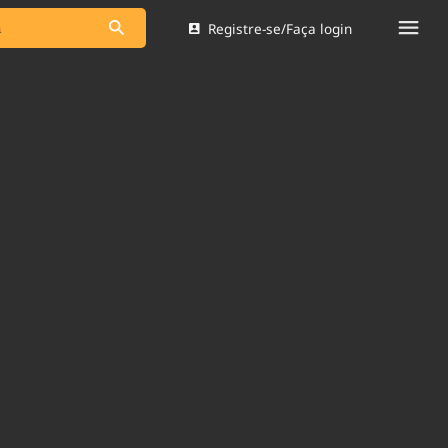
Registre-se/Faça login
s as notícias
Saneamento
s
Indicadores
 comunicador
Bioinsumos
ade Legal
Blog
Brasil Mineral
Quem somos
dentro do
Nacional e
Expediente
res.
Trabalhe no Brasil 61
Contato