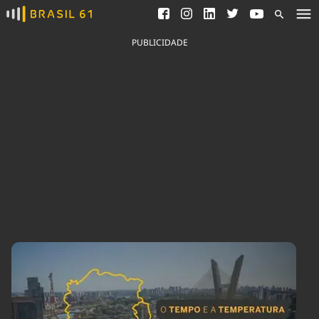
Ver todas as notícias
Saneamento
Podcasts
Indicadores
PUBLICIDADE
Área do comunicador
Bioinsumos
Publicidade Legal
Blog
Brasil Mineral
Fique por dentro do
Congresso Nacional e
Quem somos
nossos líderes.
Expediente
Acesse
Trabalhe no Brasil 61
Contato
Agronegócios
Comportamento
Meio Ambiente
Brasil
Cultura
Podcast
Brasil Mineral
Economia
Política
Ciência &
Educação
Saúde