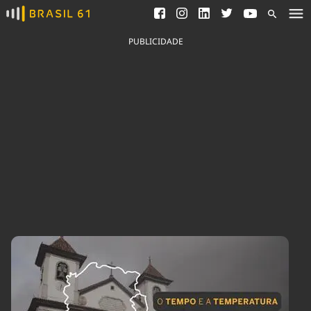
Ver todas as notícias
Saneamento
Podcasts
Indicadores
PUBLICIDADE
Área do comunicador
Bioinsumos
Publicidade Legal
Blog
Brasil Mineral
Fique por dentro do
Congresso Nacional e
Quem somos
nossos líderes.
Expediente
Acesse
Trabalhe no Brasil 61
Contato
Agronegócios
Comportamento
Meio Ambiente
Brasil
Cultura
Podcast
Brasil Mineral
Economia
Política
Ciência &
Educação
Saúde