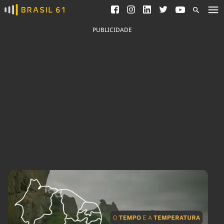
Ver todas as notícias
Saneamento
Podcasts
Indicadores
PUBLICIDADE
Área do comunicador
Bioinsumos
Publicidade Legal
Blog
Brasil Mineral
Fique por dentro do
Congresso Nacional e
Quem somos
nossos líderes.
Expediente
Acesse
Trabalhe no Brasil 61
Contato
Agronegócios
Comportamento
Meio Ambiente
Brasil
Cultura
Podcast
Brasil Mineral
Economia
Política
Ciência &
Educação
Saúde