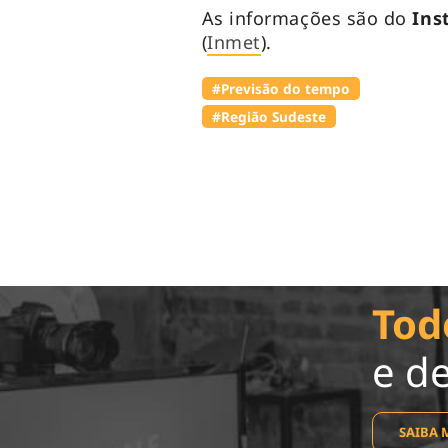
As informações são do
Ins
(
Inmet
).
#Previsão do tempo
#Região Sudeste
Tod
e d
SAIBA 