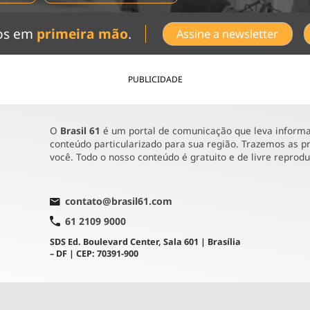
dos em
primeira mão
.
Assine a newsletter
PUBLICIDADE
O
Brasil 61
é um portal de comunicação que leva informaç
conteúdo particularizado para sua região. Trazemos as pr
você. Todo o nosso conteúdo é gratuito e de livre reprod
contato@brasil61.com
61 2109 9000
SDS Ed. Boulevard Center, Sala 601 | Brasília
– DF | CEP: 70391-900