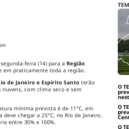
TE
:20h
segunda-feira (14) para a
Região
e em praticamente toda a região.
io de Janeiro e Espírito Santo
terão
O T
s nuvens, com clima seco e sem
prev
nest
O T
ratura mínima prevista é de 11°C, em
prev
 deve chegar a 25°C, no Rio de Janeiro.
Cent
aria entre 30% e 100%.
O T