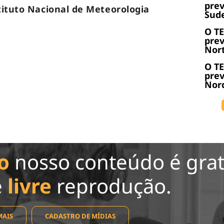
prev
tituto Nacional de Meteorologia
Sude
O T
prev
Nort
O T
prev
Nord
o
nosso conteúdo é grat
e
livre
reprodução.
MAIS
CADASTRO DE MÍDIAS