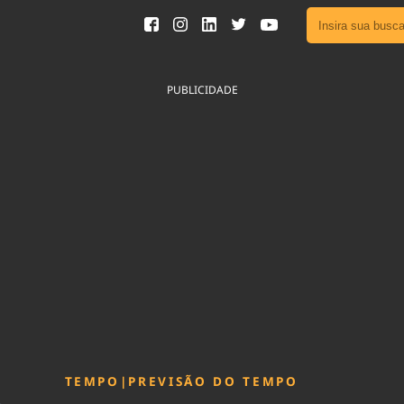
Ver toda
Podcast
PUBLICIDADE
Área do
Publicid
Fique por 
Congresso 
nossos líde
Acesse
TEMPO
|
PREVISÃO DO TEMPO