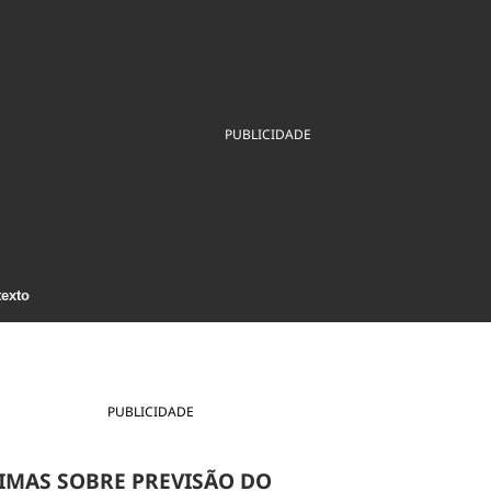
ios
Cultura
Podcast
Economia
Política
ral
Educação
Saúde
Tecnologia
Infraestrutura
Tempo
Internacional
PUBLICIDADE
mento
Meio Ambiente
texto
PUBLICIDADE
IMAS SOBRE PREVISÃO DO