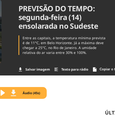
PREVISÃO DO TEMPO:
Agronegóc
Brasil
segunda-feira (14)
Brasil Mine
Ciência & 
ensolarada no Sudeste
Cinema
Comporta
Entre as capitais, a temperatura mínima prevista
é de 11°C, em Belo Horizonte. Já a máxima deve
chegar a 25°C, no Rio de Janeiro. A umidade
relativa do ar varia entre 30% e 100%.
Salvar imagem
Texto para rádio
Copiar o 
Áudio (45s)
ÚLT