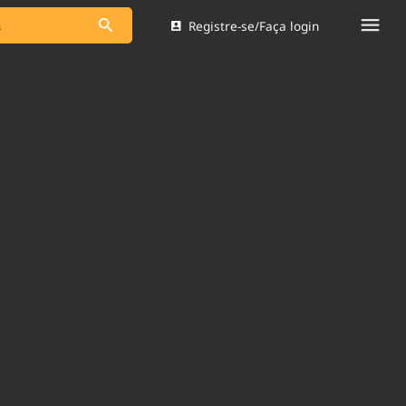
Registre-se/Faça login
s as notícias
Saneamento
s
Indicadores
 comunicador
Bioinsumos
ade Legal
Blog
Brasil Mineral
Quem somos
dentro do
Nacional e
Expediente
res.
Trabalhe no Brasil 61
Contato