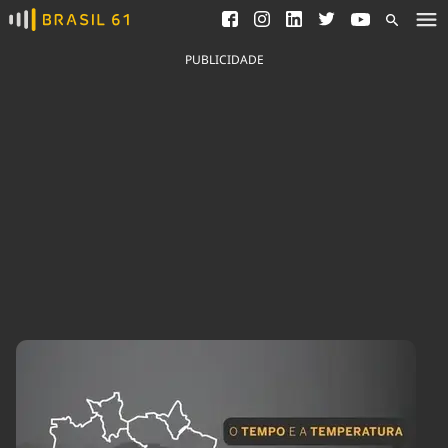
Ver todas as notícias
Saneamento
Podcasts
Indicadores
PUBLICIDADE
Área do comunicador
Bioinsumos
Publicidade Legal
Blog
Brasil Mineral
Fique por dentro do
Congresso Nacional e
Quem somos
nossos líderes.
Expediente
Acesse
Trabalhe no Brasil 61
Contato
Agronegócios
Comportamento
Meio Ambiente
Brasil
Cultura
Podcast
Brasil Mineral
Economia
Política
Ciência &
Educação
Saúde