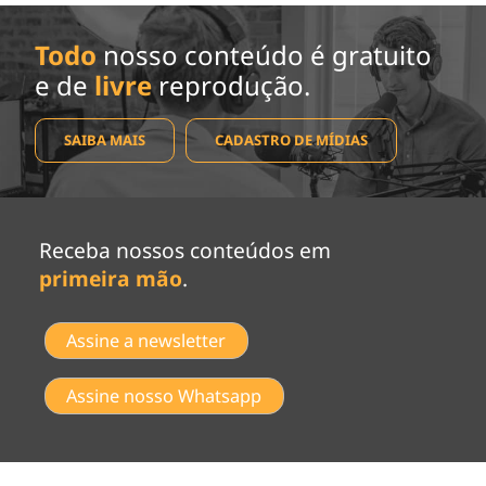
Todo
nosso conteúdo é gratuito
e de
livre
reprodução.
SAIBA MAIS
CADASTRO DE MÍDIAS
Receba nossos conteúdos em
primeira mão
.
Assine a newsletter
Assine nosso Whatsapp