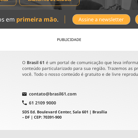
dos em
primeira mão
.
Assine a newsletter
PUBLICIDADE
O
Brasil 61
é um portal de comunicação que leva informaç
conteúdo particularizado para sua região. Trazemos as pr
você. Todo o nosso conteúdo é gratuito e de livre reprod
contato@brasil61.com
61 2109 9000
SDS Ed. Boulevard Center, Sala 601 | Brasília
– DF | CEP: 70391-900