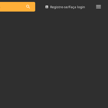
Registre-se/Faça login
s as notícias
Saneamento
s
Indicadores
 comunicador
Bioinsumos
ade Legal
Blog
Brasil Mineral
Quem somos
dentro do
Nacional e
Expediente
res.
Trabalhe no Brasil 61
Contato