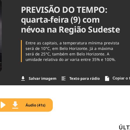
PREVISÃO DO TEMPO:
Agronegóc
Brasil
quarta-feira (9) com
Brasil Mine
Ciência & 
névoa na Região Sudeste
Cinema
Comporta
Entre as capitais, a temperatura mínima prevista
será de 10°C, em Belo Horizonte. Já a máxima
será de 25°C, também em Belo Horizonte. A
umidade relativa do ar varia entre 35% e 100%.
Salvar imagem
Texto para rádio
Copiar o 
Áudio (41s)
ÚLT