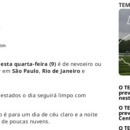
TE
:30h
esta quarta-feira (9)
é de nevoeiro ou
r em
São Paulo
,
Rio de Janeiro
e
O T
prev
 estados o dia seguirá limpo com
nest
O T
prev
o é para um dia de céu claro e a noite
Cent
 de poucas nuvens.
O T