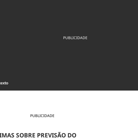
ios
Cultura
Podcast
Economia
Política
ral
Educação
Saúde
Tecnologia
Infraestrutura
Tempo
Internacional
PUBLICIDADE
mento
Meio Ambiente
texto
PUBLICIDADE
IMAS SOBRE PREVISÃO DO