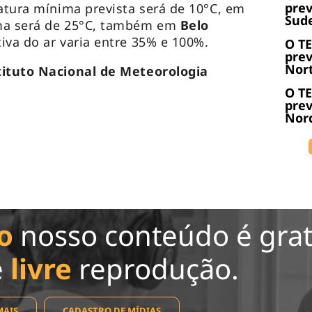
prev
ratura mínima prevista será de 10°C, em
Sude
ima será de 25°C, também em
Belo
tiva do ar varia entre 35% e 100%.
O T
prev
Nort
ituto Nacional de Meteorologia
O T
prev
Nord
o
nosso conteúdo é grat
e
livre
reprodução.
MAIS
CADASTRO DE MÍDIAS