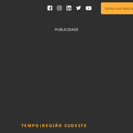
Ver toda
Podcast
PUBLICIDADE
Área do
Publicid
Fique por 
Congresso 
nossos líde
Acesse
TEMPO
|
REGIÃO SUDESTE