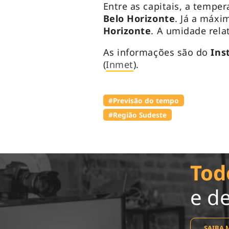
Entre as capitais, a tempe
Belo Horizonte
. Já a máx
Horizonte
. A umidade rela
As informações são do
Inst
(
Inmet
).
#Previsão do tempo
#Região Sudeste
Tod
e d
SAIBA 