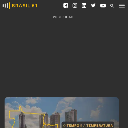
Ver todas as notícias
Saneamento
Podcasts
Indicadores
PUBLICIDADE
Área do comunicador
Bioinsumos
Publicidade Legal
Blog
Brasil Mineral
Fique por dentro do
Congresso Nacional e
Quem somos
nossos líderes.
Expediente
Acesse
Trabalhe no Brasil 61
Contato
Agronegócios
Comportamento
Meio Ambiente
Brasil
Cultura
Podcast
Brasil Mineral
Economia
Política
Ciência &
Educação
Saúde