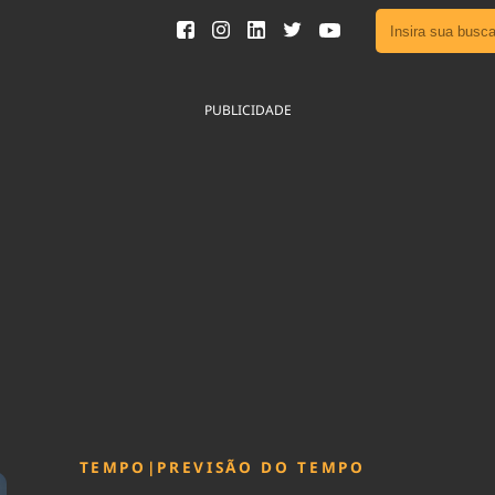
Ver toda
Podcast
PUBLICIDADE
Área do
Publicid
Fique por 
Congresso 
nossos líde
Acesse
TEMPO
|
PREVISÃO DO TEMPO