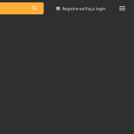
Registre-se/Faça login
s as notícias
Saneamento
s
Indicadores
 comunicador
Bioinsumos
ade Legal
Blog
Brasil Mineral
Quem somos
dentro do
Nacional e
Expediente
res.
Trabalhe no Brasil 61
Contato