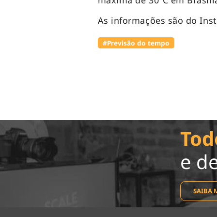
máxima de 30ºC em Brasília
As informações são do Inst
#Previsão do tempo
Tod
e d
SAIBA 