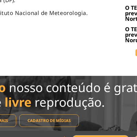
 (DF).
O T
ituto Nacional de Meteorologia.
prev
Nort
O T
prev
Nord
o
nosso conteúdo é grat
e
livre
reprodução.
MAIS
CADASTRO DE MÍDIAS