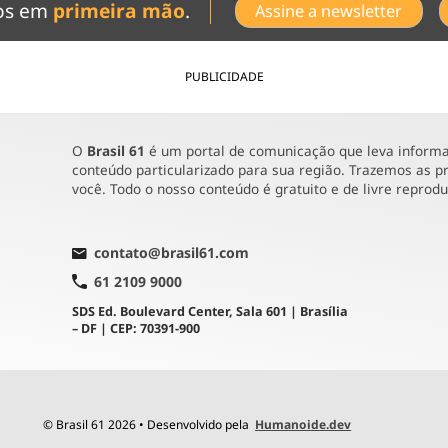
dos em
primeira mão
.
Assine a newsletter
PUBLICIDADE
O
Brasil 61
é um portal de comunicação que leva informaç
conteúdo particularizado para sua região. Trazemos as pr
você. Todo o nosso conteúdo é gratuito e de livre reprod
contato@brasil61.com
61 2109 9000
SDS Ed. Boulevard Center, Sala 601 | Brasília
– DF | CEP: 70391-900
© Brasil 61 2026 • Desenvolvido pela
Humanoide.dev