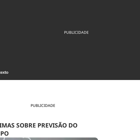
ios
Cultura
Podcast
Economia
Política
ral
Educação
Saúde
Tecnologia
Infraestrutura
Tempo
PUBLICIDADE
Internacional
mento
Meio Ambiente
texto
PUBLICIDADE
IMAS SOBRE PREVISÃO DO
MPO