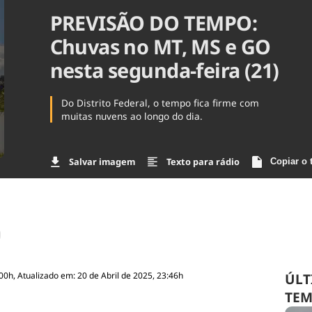
PREVISÃO DO TEMPO:
Agronegóc
Brasil
Chuvas no MT, MS e GO
Brasil Mine
Ciência & 
nesta segunda-feira (21)
Cinema
Comporta
Do Distrito Federal, o tempo fica firme com
muitas nuvens ao longo do dia.
Salvar imagem
Texto para rádio
Copiar o 
00h, Atualizado em: 20 de Abril de 2025, 23:46h
ÚLT
TE