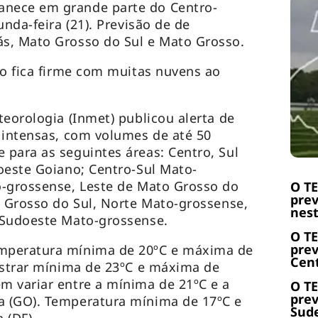
nece em grande parte do Centro-
unda-feira (21). Previsão de de
s, Mato Grosso do Sul e Mato Grosso.
po fica firme com muitas nuvens ao
teorologia (Inmet) publicou alerta de
 intensas, com volumes de até 50
para as seguintes áreas: Centro, Sul
oeste Goiano; Centro-Sul Mato-
o-grossense, Leste de Mato Grosso do
O T
prev
o Grosso do Sul, Norte Mato-grossense,
nest
 Sudoeste Mato-grossense.
O T
prev
mperatura mínima de 20ºC e máxima de
Cent
istrar mínima de 23ºC e máxima de
m variar entre a mínima de 21ºC e a
O T
prev
 (GO). Temperatura mínima de 17ºC e
Sude