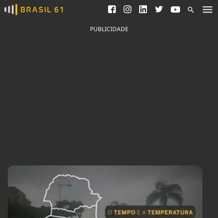
Ver todas as notícias
Saneamento
Podcasts
Indicadores
PUBLICIDADE
Área do comunicador
Bioinsumos
Publicidade Legal
Blog
Brasil Mineral
Fique por dentro do
Congresso Nacional e
Quem somos
nossos líderes.
Expediente
Acesse
Trabalhe no Brasil 61
Contato
Agronegócios
Comportamento
Meio Ambiente
Brasil
Cultura
Podcast
Brasil Mineral
Economia
Política
Ciência &
Educação
Saúde