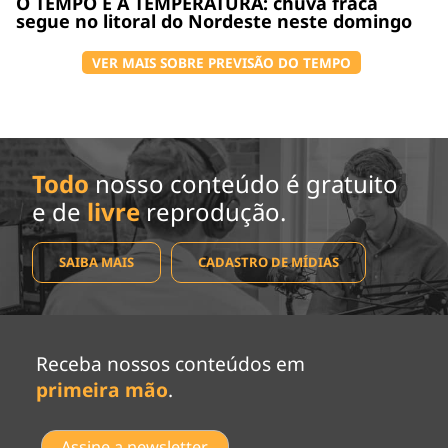
O TEMPO E A TEMPERATURA: chuva fraca
segue no litoral do Nordeste neste domingo
VER MAIS SOBRE PREVISÃO DO TEMPO
Todo
nosso conteúdo é gratuito
e de
livre
reprodução.
SAIBA MAIS
CADASTRO DE MÍDIAS
Receba nossos conteúdos em
primeira mão
.
Assine a newsletter