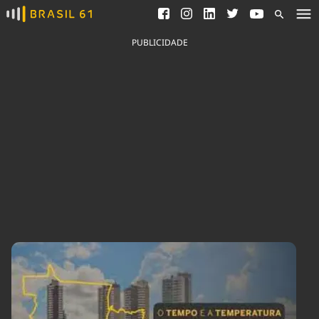
Ver todas as notícias
Saneamento
Podcasts
Indicadores
PUBLICIDADE
Área do comunicador
Bioinsumos
Publicidade Legal
Blog
Brasil Mineral
Fique por dentro do
Congresso Nacional e
Quem somos
nossos líderes.
Expediente
Acesse
Trabalhe no Brasil 61
Contato
Agronegócios
Comportamento
Meio Ambiente
Brasil
Cultura
Podcast
Brasil Mineral
Economia
Política
Ciência &
Educação
Saúde