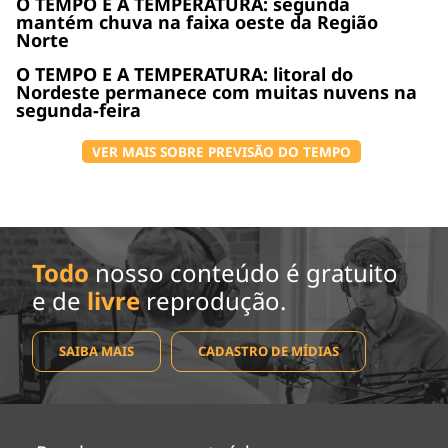
O TEMPO E A TEMPERATURA: segunda
mantém chuva na faixa oeste da Região
Norte
O TEMPO E A TEMPERATURA: litoral do
Nordeste permanece com muitas nuvens na
segunda-feira
VER MAIS SOBRE PREVISÃO DO TEMPO
Todo
nosso conteúdo é gratuito
e de
livre
reprodução.
SAIBA MAIS
CADASTRO DE MÍDIAS