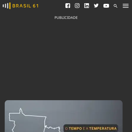
Ver todas as notícias
Saneamento
Podcasts
Indicadores
PUBLICIDADE
Área do comunicador
Bioinsumos
Publicidade Legal
Blog
Brasil Mineral
Fique por dentro do
Congresso Nacional e
Quem somos
nossos líderes.
Expediente
Acesse
Trabalhe no Brasil 61
Contato
Agronegócios
Comportamento
Meio Ambiente
Brasil
Cultura
Podcast
Brasil Mineral
Economia
Política
Ciência &
Educação
Saúde