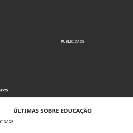
ios
Cultura
Podcast
Economia
Política
ral
Educação
Saúde
Tecnologia
Infraestrutura
Tempo
Internacional
mento
Meio Ambiente
PUBLICIDADE
texto
ÚLTIMAS SOBRE EDUCAÇÃO
ICIDADE