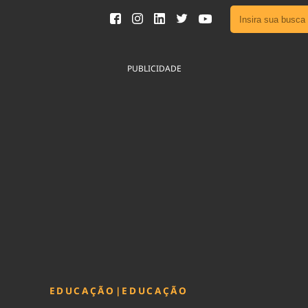
Ver toda
Podcast
PUBLICIDADE
Área do
Publicid
Sair da 
Fique por 
Congresso 
nossos líde
Acesse
EDUCAÇÃO
|
EDUCAÇÃO