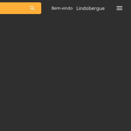
Lindobergue
Bem-vindo
s as notícias
Saneamento
s
Indicadores
 comunicador
Bioinsumos
ade Legal
Blog
plataforma
Brasil Mineral
Quem somos
Expediente
dentro do
Nacional e
Trabalhe no Brasil 61
res.
Contato