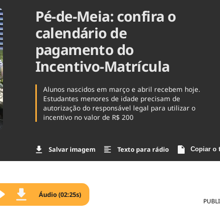
Pé-de-Meia: confira o
Agronegóc
Brasil
calendário de
Brasil Mine
Ciência & 
pagamento do
Cinema
Incentivo-Matrícula
Comporta
Alunos nascidos em março e abril recebem hoje.
Estudantes menores de idade precisam de
autorização do responsável legal para utilizar o
incentivo no valor de R$ 200
Salvar imagem
Texto para rádio
Copiar o 
Áudio (02:25s)
PUBL