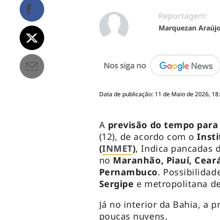
Reportagem:
Marquezan Araúj
Data de publicação: 11 de Maio de 2026, 18
A
previsão do tempo para
(12), de acordo com o
Inst
(
INMET
)
, Indica pancadas
no
Maranhão, Piauí, Ceará
Pernambuco
. Possibilida
Sergipe
e metropolitana de
Já no interior da Bahia, a 
poucas nuvens.