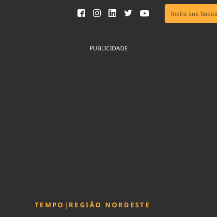
Ver toda
Podcast
PUBLICIDADE
Área do
Publicid
Fique por 
Congresso 
nossos líde
Acesse
TEMPO
|
REGIÃO NORDESTE