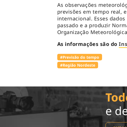
As observações meteorológ
previsões em tempo real, e
internacional. Esses dados
passado e a produzir Norm
Organização Meteorológica
As informações são do
In
#Previsão do tempo
#Região Nordeste
Tod
e d