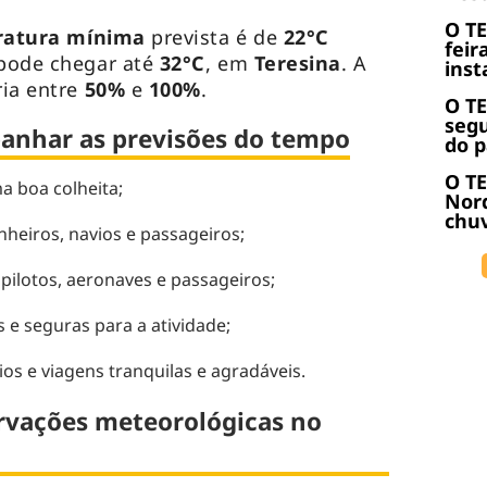
O T
atura mínima
prevista é de
22°C
feir
pode chegar até
32°C
, em
Teresina
. A
inst
ria entre
50%
e
100%
.
O T
seg
anhar as previsões do tempo
do p
O TE
a boa colheita;
Nor
chuv
heiros, navios e passageiros;
pilotos, aeronaves e passageiros;
 e seguras para a atividade;
os e viagens tranquilas e agradáveis.
rvações meteorológicas no