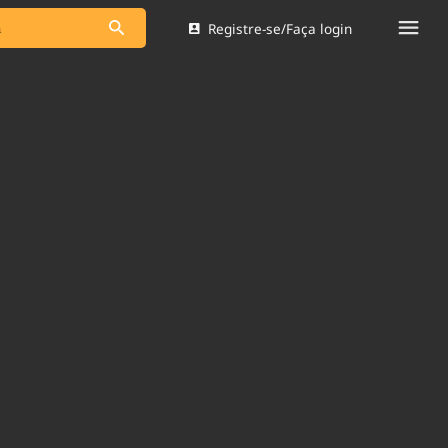
Registre-se/Faça login
s as notícias
Saneamento
s
Indicadores
 comunicador
Bioinsumos
ade Legal
Blog
Brasil Mineral
Quem somos
dentro do
Nacional e
Expediente
res.
Trabalhe no Brasil 61
Contato