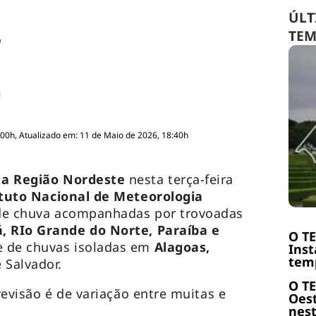
ÚLT
TE
o
:00h, Atualizado em: 11 de Maio de 2026, 18:40h
 a Região Nordeste
nesta terça-feira
ituto Nacional de Meteorologia
 de chuva acompanhadas por trovoadas
, RIo Grande do Norte, Paraíba e
O T
de de chuvas isoladas em
Alagoas,
Inst
temp
 Salvador.
O T
previsão é de variação entre muitas e
Oest
nest