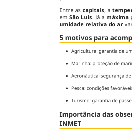
Entre as
capitais
, a
temper
em
São Luís
. Já a
máxima
umidade relativa do ar
va
5 motivos para acomp
Agricultura: garantia de um
Marinha: proteção de marin
Aeronáutica: segurança de 
Pesca: condições favoráveis
Turismo: garantia de passei
Importância das obse
INMET