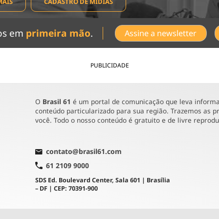
MAIS
CADASTRO DE MÍDIAS
dos em
primeira mão
.
Assine a newsletter
PUBLICIDADE
O
Brasil 61
é um portal de comunicação que leva informaç
conteúdo particularizado para sua região. Trazemos as pr
você. Todo o nosso conteúdo é gratuito e de livre reprod
contato@brasil61.com
61 2109 9000
SDS Ed. Boulevard Center, Sala 601 | Brasília
– DF | CEP: 70391-900