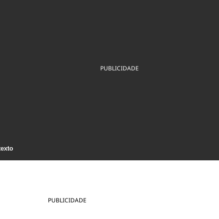
ios
Cultura
Podcast
Economia
Política
ral
Educação
Saúde
Tecnologia
Infraestrutura
Tempo
Internacional
mento
Meio Ambiente
PUBLICIDADE
texto
PUBLICIDADE