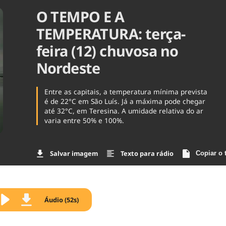
O TEMPO E A
Agronegóc
Brasil
TEMPERATURA: terça-
Brasil Mine
Ciência & 
feira (12) chuvosa no
Cinema
Nordeste
Comporta
Entre as capitais, a temperatura mínima prevista
é de 22°C em São Luís. Já a máxima pode chegar
até 32°C, em Teresina. A umidade relativa do ar
varia entre 50% e 100%.
Salvar imagem
Texto para rádio
Copiar o 
Áudio (52s)