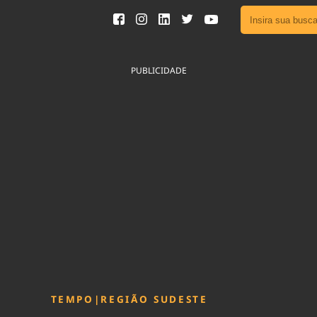
Ver toda
Podcast
PUBLICIDADE
Área do
Publicid
Fique por 
Congresso 
nossos líde
Acesse
TEMPO
|
REGIÃO SUDESTE