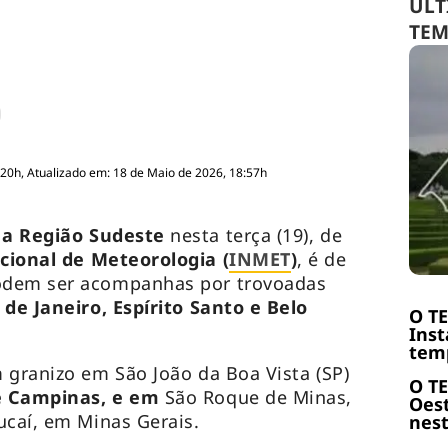
ÚLT
TE
:20h, Atualizado em: 18 de Maio de 2026, 18:57h
 a Região Sudeste
nesta terça (19), de
cional de Meteorologia (
INMET
)
, é de
odem ser acompanhas por trovoadas
 de Janeiro, Espírito Santo e Belo
O T
Inst
temp
 granizo em São João da Boa Vista (SP)
O T
e Campinas, e em
São Roque de Minas,
Oest
ucaí, em Minas Gerais.
nest