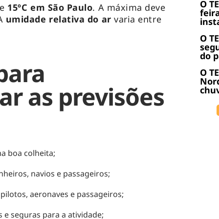
O T
de
15ºC em São Paulo
. A máxima deve
feir
 A
umidade relativa do ar
varia entre
inst
O T
seg
do p
para
O TE
Nor
r as previsões
chuv
a boa colheita;
heiros, navios e passageiros;
pilotos, aeronaves e passageiros;
 e seguras para a atividade;