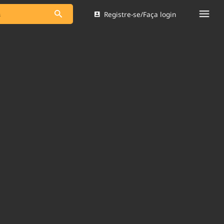
Registre-se/Faça login
s as notícias
Saneamento
s
Indicadores
 comunicador
Bioinsumos
ade Legal
Blog
Brasil Mineral
Quem somos
dentro do
Nacional e
Expediente
res.
Trabalhe no Brasil 61
Contato