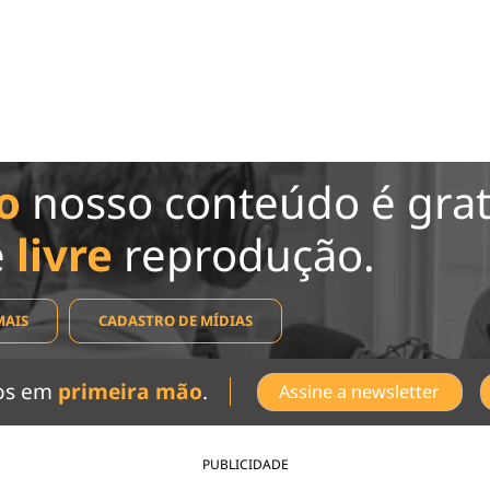
o
nosso conteúdo é grat
e
livre
reprodução.
MAIS
CADASTRO DE MÍDIAS
dos em
primeira mão
.
Assine a newsletter
PUBLICIDADE