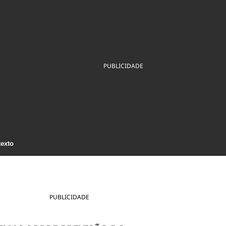
ios
Cultura
Podcast
Economia
Política
ral
Educação
Saúde
Tecnologia
Infraestrutura
Tempo
Internacional
mento
Meio Ambiente
PUBLICIDADE
texto
PUBLICIDADE