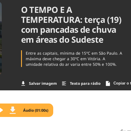
O TEMPO E A
Agronegóc
Brasil
TEMPERATURA: terça (19)
Brasil Mine
Ciência & 
com pancadas de chuva
Cinema
em áreas do Sudeste
Comporta
Entre as capitais, mínima de 15ºC em São Paulo. A
máxima deve chegar a 30ºC em Vitória. A
umidade relativa do ar varia entre 50% e 100%.
Salvar imagem
Texto para rádio
Copiar o 
Áudio (01:00s)