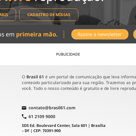
MAIS
CADASTRO DE MÍDIAS
dos em
primeira mão
.
Assine a newsletter
PUBLICIDADE
O
Brasil 61
é um portal de comunicação que leva informaç
conteúdo particularizado para sua região. Trazemos as pr
você. Todo o nosso conteúdo é gratuito e de livre reprod
contato@brasil61.com
61 2109 9000
SDS Ed. Boulevard Center, Sala 601 | Brasília
– DF | CEP: 70391-900