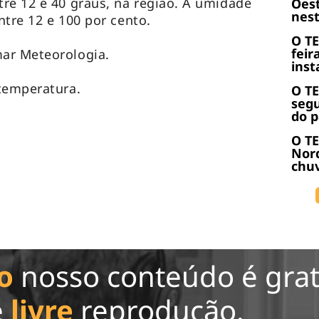
re 12 e 40 graus, na região. A umidade
Oest
nest
entre 12 e 100 por cento.
O T
feir
ar Meteorologia.
inst
temperatura.
O T
seg
do p
O TE
Nor
chuv
o
nosso conteúdo é grat
e
livre
reprodução.