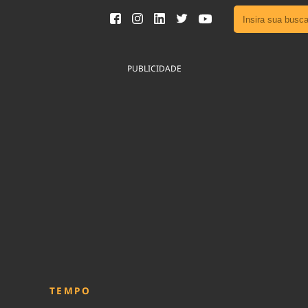
Ver toda
Podcast
PUBLICIDADE
Área do
Publicid
Fique por 
Congresso 
nossos líde
Acesse
TEMPO