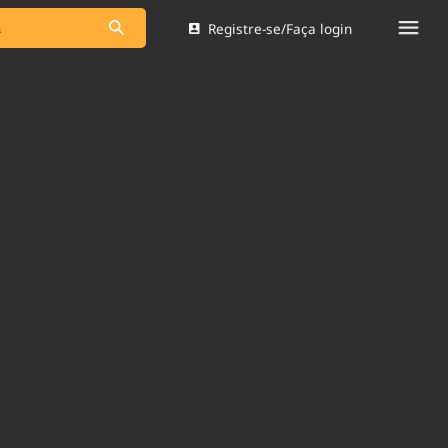
Registre-se/Faça login
s as notícias
Saneamento
s
Indicadores
 comunicador
Bioinsumos
ade Legal
Blog
Brasil Mineral
Quem somos
dentro do
Nacional e
Expediente
res.
Trabalhe no Brasil 61
Contato