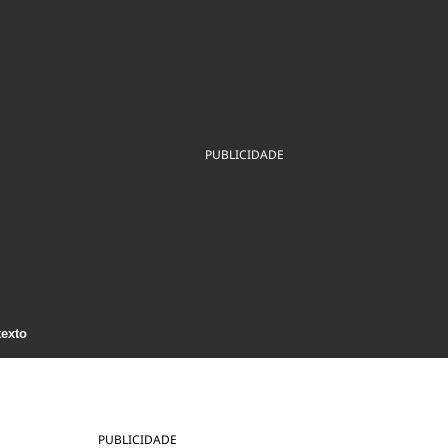
ios
Cultura
Podcast
Economia
Política
ral
Educação
Saúde
Tecnologia
Infraestrutura
Tempo
Internacional
mento
Meio Ambiente
PUBLICIDADE
texto
PUBLICIDADE