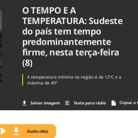
O TEMPO E A
Agronegóc
Brasil
TEMPERATURA: Sudeste
Brasil Mine
Ciência & 
do país tem tempo
Cinema
predominantemente
Comporta
firme, nesta terça-feira
(8)
A temperatura mínima na região é de 12ºC e a
máxima de 40º
Salvar imagem
Texto para rádio
Copiar o 
Áudio (46s)