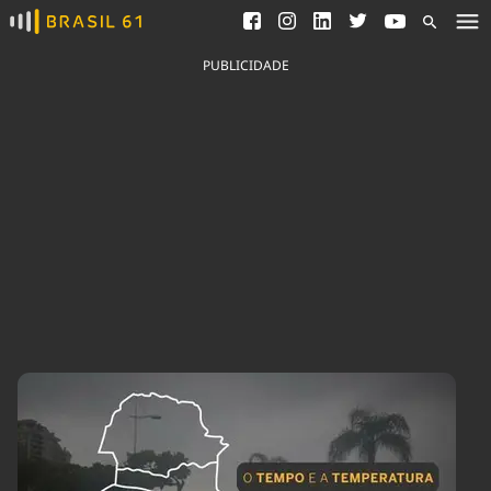
Ver todas as notícias
Saneamento
Podcasts
Indicadores
PUBLICIDADE
Área do comunicador
Bioinsumos
Publicidade Legal
Blog
Brasil Mineral
Fique por dentro do
Congresso Nacional e
Quem somos
nossos líderes.
Expediente
Acesse
Trabalhe no Brasil 61
Contato
Agronegócios
Comportamento
Meio Ambiente
Brasil
Cultura
Podcast
Brasil Mineral
Economia
Política
Ciência &
Educação
Saúde