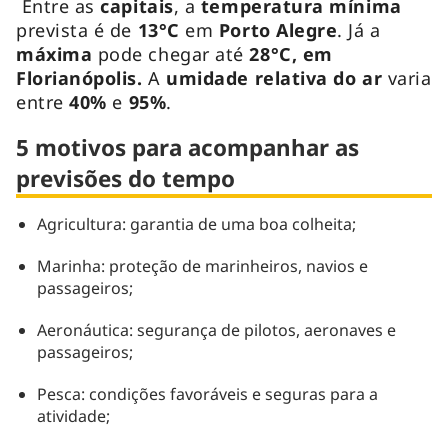
Entre as
capitais
, a
temperatura mínima
prevista é de
13
°
C
em
Porto Alegre
. Já a
máxima
pode chegar até
28°C, em
Florianópolis.
A
umidade relativa do ar
varia
entre
40%
e
95%
.
5 motivos para acompanhar as
previsões do tempo
Agricultura: garantia de uma boa colheita;
Marinha: proteção de marinheiros, navios e
passageiros;
Aeronáutica: segurança de pilotos, aeronaves e
passageiros;
Pesca: condições favoráveis e seguras para a
atividade;