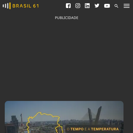
Ver todas as notícias
Saneamento
Podcasts
Indicadores
PUBLICIDADE
Área do comunicador
Bioinsumos
Publicidade Legal
Blog
Brasil Mineral
Fique por dentro do
Congresso Nacional e
Quem somos
nossos líderes.
Expediente
Acesse
Trabalhe no Brasil 61
Contato
Agronegócios
Comportamento
Meio Ambiente
Brasil
Cultura
Podcast
Brasil Mineral
Economia
Política
Ciência &
Educação
Saúde