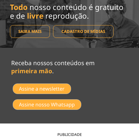
Todo
nosso conteúdo é gratuito
e de
livre
reprodução.
SAIBA MAIS
CADASTRO DE MÍDIAS
Receba nossos conteúdos em
primeira mão
.
Assine a newsletter
Assine nosso Whatsapp
PUBLICIDADE