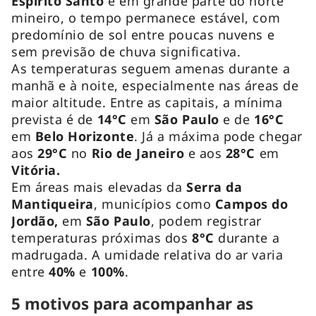
Espírito Santo
e em grande parte do norte
mineiro, o tempo permanece estável, com
predomínio de sol entre poucas nuvens e
sem previsão de chuva significativa.
As temperaturas seguem amenas durante a
manhã e à noite, especialmente nas áreas de
maior altitude. Entre as capitais, a mínima
prevista é de
14°C
em
São Paulo
e de
16°C
em
Belo Horizonte
. Já a máxima pode chegar
aos
29°C
no
Rio de Janeiro
e aos
28°C
em
Vitória.
Em áreas mais elevadas da
Serra da
Mantiqueira
, municípios como
Campos do
Jordão,
em
São Paulo
, podem registrar
temperaturas próximas dos
8°C
durante a
madrugada. A umidade relativa do ar varia
entre
40%
e
100%
.
5 motivos para acompanhar as