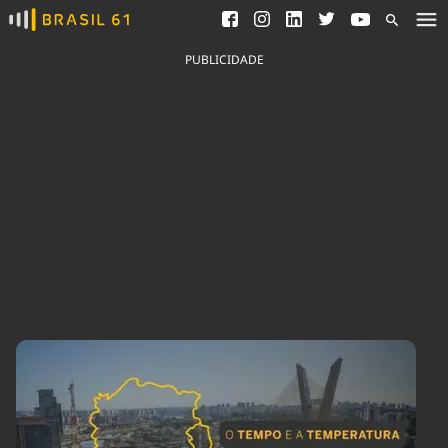
Ver todas as notícias
Saneamento
Podcasts
Indicadores
PUBLICIDADE
Área do comunicador
Bioinsumos
Publicidade Legal
Blog
Brasil Mineral
Fique por dentro do
Congresso Nacional e
Quem somos
nossos líderes.
Expediente
Acesse
Trabalhe no Brasil 61
Contato
Agronegócios
Comportamento
Meio Ambiente
Brasil
Cultura
Podcast
Brasil Mineral
Economia
Política
Ciência &
Educação
Saúde