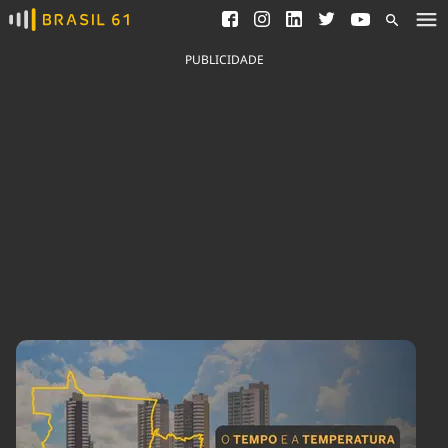
Ver todas as notícias
Saneamento
Podcasts
Indicadores
PUBLICIDADE
Área do comunicador
Bioinsumos
Publicidade Legal
Blog
Brasil Mineral
Fique por dentro do
Congresso Nacional e
Quem somos
nossos líderes.
Expediente
Acesse
Trabalhe no Brasil 61
Contato
Agronegócios
Comportamento
Meio Ambiente
Brasil
Cultura
Podcast
Brasil Mineral
Economia
Política
Ciência &
Educação
Saúde