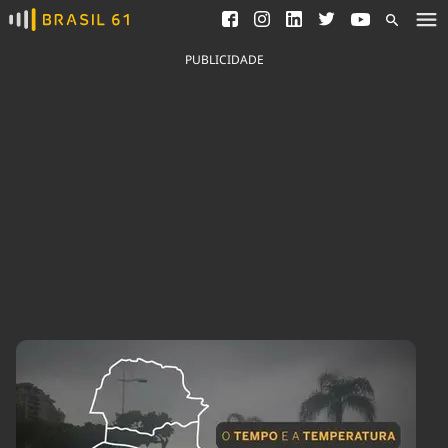
Ver todas as notícias
Saneamento
Podcasts
Indicadores
PUBLICIDADE
Área do comunicador
Bioinsumos
Publicidade Legal
Blog
Brasil Mineral
Fique por dentro do
Congresso Nacional e
Quem somos
nossos líderes.
Expediente
Acesse
Trabalhe no Brasil 61
Contato
Agronegócios
Comportamento
Meio Ambiente
Brasil
Cultura
Podcast
Brasil Mineral
Economia
Política
Ciência &
Educação
Saúde