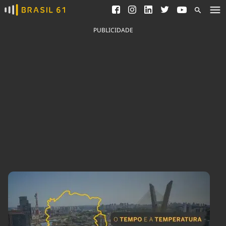
Ver todas as notícias
Saneamento
Podcasts
Indicadores
PUBLICIDADE
Área do comunicador
Bioinsumos
Publicidade Legal
Blog
Brasil Mineral
Fique por dentro do
Congresso Nacional e
Quem somos
nossos líderes.
Expediente
Acesse
Trabalhe no Brasil 61
Contato
Agronegócios
Comportamento
Meio Ambiente
Brasil
Cultura
Podcast
Brasil Mineral
Economia
Política
Ciência &
Educação
Saúde