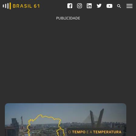
Ver todas as notícias
Saneamento
Podcasts
Indicadores
PUBLICIDADE
Área do comunicador
Bioinsumos
Publicidade Legal
Blog
Brasil Mineral
Fique por dentro do
Congresso Nacional e
Quem somos
nossos líderes.
Expediente
Acesse
Trabalhe no Brasil 61
Contato
Agronegócios
Comportamento
Meio Ambiente
Brasil
Cultura
Podcast
Brasil Mineral
Economia
Política
Ciência &
Educação
Saúde