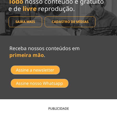
Todo
nosso conteúdo é gratuito
e de
livre
reprodução.
SAIBA MAIS
CADASTRO DE MÍDIAS
Receba nossos conteúdos em
primeira mão
.
Assine a newsletter
Assine nosso Whatsapp
PUBLICIDADE