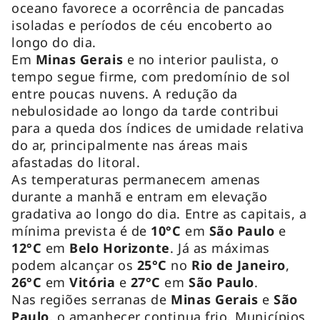
oceano favorece a ocorrência de pancadas
isoladas e períodos de céu encoberto ao
longo do dia.
Em
Minas Gerais
e no interior paulista, o
tempo segue firme, com predomínio de sol
entre poucas nuvens. A redução da
nebulosidade ao longo da tarde contribui
para a queda dos índices de umidade relativa
do ar, principalmente nas áreas mais
afastadas do litoral.
As temperaturas permanecem amenas
durante a manhã e entram em elevação
gradativa ao longo do dia. Entre as capitais, a
mínima prevista é de
10°C
em
São Paulo
e
12°C
em
Belo Horizonte
. Já as máximas
podem alcançar os
25°C
no
Rio de Janeiro
,
26°C
em
Vitória
e
27°C
em
São Paulo
.
Nas regiões serranas de
Minas Gerais
e
São
Paulo
, o amanhecer continua frio. Municípios