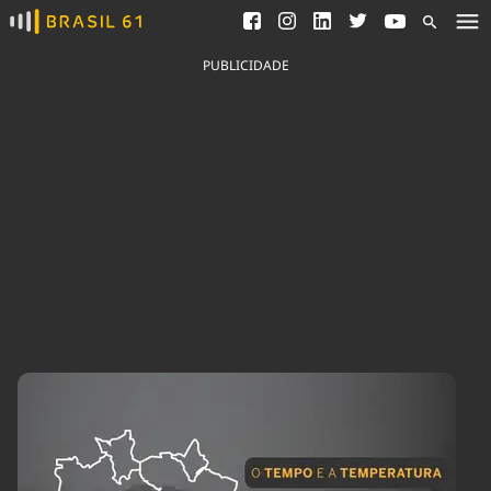
Ver todas as notícias
Saneamento
Podcasts
Indicadores
PUBLICIDADE
Área do comunicador
Bioinsumos
Publicidade Legal
Blog
Brasil Mineral
Fique por dentro do
Congresso Nacional e
Quem somos
nossos líderes.
Expediente
Acesse
Trabalhe no Brasil 61
Contato
Agronegócios
Comportamento
Meio Ambiente
Brasil
Cultura
Podcast
Brasil Mineral
Economia
Política
Ciência &
Educação
Saúde