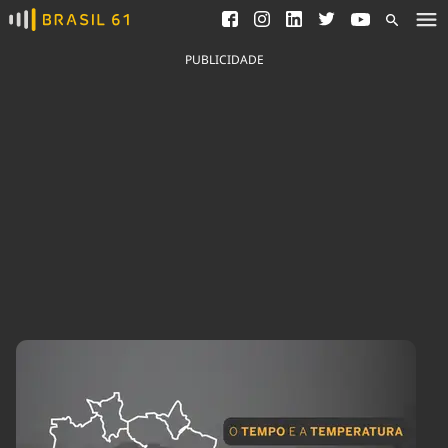
Ver todas as notícias
Saneamento
Podcasts
Indicadores
PUBLICIDADE
Área do comunicador
Bioinsumos
Publicidade Legal
Blog
Brasil Mineral
Fique por dentro do
Congresso Nacional e
Quem somos
nossos líderes.
Expediente
Acesse
Trabalhe no Brasil 61
Contato
Agronegócios
Comportamento
Meio Ambiente
Brasil
Cultura
Podcast
Brasil Mineral
Economia
Política
Ciência &
Educação
Saúde