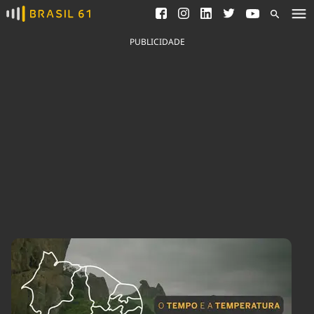
Ver todas as notícias
Saneamento
Podcasts
Indicadores
PUBLICIDADE
Área do comunicador
Bioinsumos
Publicidade Legal
Blog
Brasil Mineral
Fique por dentro do
Congresso Nacional e
Quem somos
nossos líderes.
Expediente
Acesse
Trabalhe no Brasil 61
Contato
Agronegócios
Comportamento
Meio Ambiente
Brasil
Cultura
Podcast
Brasil Mineral
Economia
Política
Ciência &
Educação
Saúde