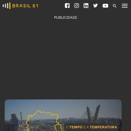
Ver todas as notícias
Saneamento
Podcasts
Indicadores
PUBLICIDADE
Área do comunicador
Bioinsumos
Publicidade Legal
Blog
Brasil Mineral
Fique por dentro do
Congresso Nacional e
Quem somos
nossos líderes.
Expediente
Acesse
Trabalhe no Brasil 61
Contato
Agronegócios
Comportamento
Meio Ambiente
Brasil
Cultura
Podcast
Brasil Mineral
Economia
Política
Ciência &
Educação
Saúde