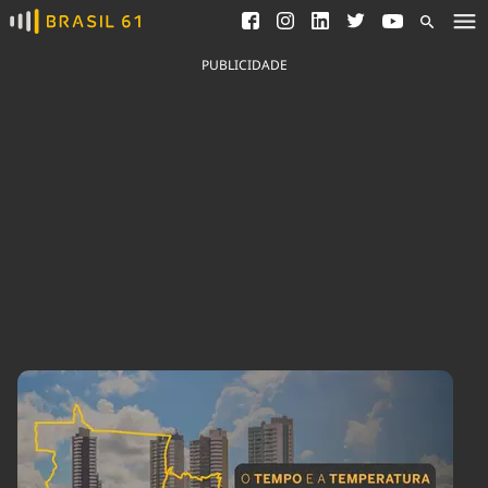
Ver todas as notícias
Saneamento
Podcasts
Indicadores
PUBLICIDADE
Área do comunicador
Bioinsumos
Publicidade Legal
Blog
Brasil Mineral
Fique por dentro do
Congresso Nacional e
Quem somos
nossos líderes.
Expediente
Acesse
Trabalhe no Brasil 61
Contato
Agronegócios
Comportamento
Meio Ambiente
Brasil
Cultura
Podcast
Brasil Mineral
Economia
Política
Ciência &
Educação
Saúde