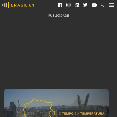
Ver todas as notícias
Saneamento
Podcasts
Indicadores
PUBLICIDADE
Área do comunicador
Bioinsumos
Publicidade Legal
Blog
Brasil Mineral
Fique por dentro do
Congresso Nacional e
Quem somos
nossos líderes.
Expediente
Acesse
Trabalhe no Brasil 61
Contato
Agronegócios
Comportamento
Meio Ambiente
Brasil
Cultura
Podcast
Brasil Mineral
Economia
Política
Ciência &
Educação
Saúde