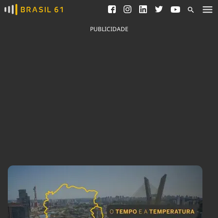
Ver todas as notícias
Saneamento
Podcasts
Indicadores
PUBLICIDADE
Área do comunicador
Bioinsumos
Publicidade Legal
Blog
Brasil Mineral
Fique por dentro do
Congresso Nacional e
Quem somos
nossos líderes.
Expediente
Acesse
Trabalhe no Brasil 61
Contato
Agronegócios
Comportamento
Meio Ambiente
Brasil
Cultura
Podcast
Brasil Mineral
Economia
Política
Ciência &
Educação
Saúde