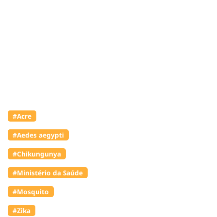
#Acre
#Aedes aegypti
#Chikungunya
#Ministério da Saúde
#Mosquito
#Zika