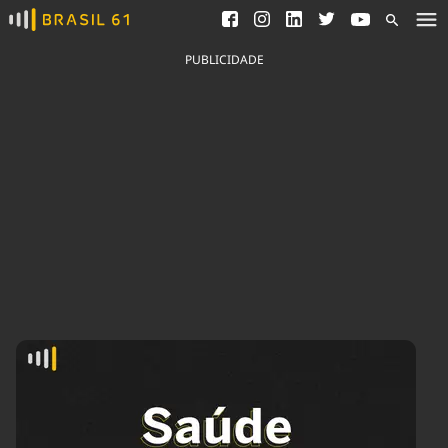
Ver todas as notícias
Saneamento
Podcasts
Indicadores
PUBLICIDADE
Área do comunicador
Bioinsumos
Publicidade Legal
Blog
Brasil Mineral
Fique por dentro do
Congresso Nacional e
Quem somos
nossos líderes.
Expediente
Acesse
Trabalhe no Brasil 61
Contato
Agronegócios
Comportamento
Meio Ambiente
Brasil
Cultura
Podcast
Brasil Mineral
Economia
Política
Ciência &
Educação
Saúde