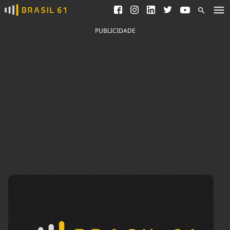
Ver todas as notícias
Saneamento
Podcasts
Indicadores
PUBLICIDADE
Área do comunicador
Bioinsumos
Publicidade Legal
Blog
Brasil Mineral
Fique por dentro do
Congresso Nacional e
Quem somos
nossos líderes.
Expediente
Acesse
Trabalhe no Brasil 61
Contato
Agronegócios
Comportamento
Meio Ambiente
Brasil
Cultura
Podcast
Brasil Mineral
Economia
Política
Ciência &
Educação
Saúde