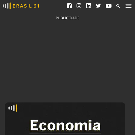
Ver todas as notícias
Saneamento
Podcasts
Indicadores
PUBLICIDADE
Área do comunicador
Bioinsumos
Publicidade Legal
Blog
Brasil Mineral
Fique por dentro do
Congresso Nacional e
Quem somos
nossos líderes.
Expediente
Acesse
Trabalhe no Brasil 61
Contato
Agronegócios
Comportamento
Meio Ambiente
Brasil
Cultura
Podcast
Brasil Mineral
Economia
Política
Ciência &
Educação
Saúde