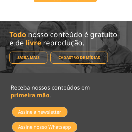
Todo
nosso conteúdo é gratuito
e de
livre
reprodução.
SAIBA MAIS
CADASTRO DE MÍDIAS
Receba nossos conteúdos em
primeira mão
.
Assine a newsletter
Assine nosso Whatsapp