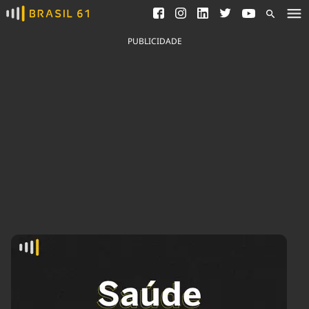
Ver todas as notícias
Saneamento
Podcasts
Indicadores
PUBLICIDADE
Área do comunicador
Bioinsumos
Publicidade Legal
Blog
Brasil Mineral
Fique por dentro do
Congresso Nacional e
Quem somos
nossos líderes.
Expediente
Acesse
Trabalhe no Brasil 61
Contato
Agronegócios
Comportamento
Meio Ambiente
Brasil
Cultura
Podcast
Brasil Mineral
Economia
Política
Ciência &
Educação
Saúde