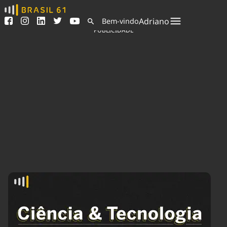
Ver todas as notícias
Saneamento
Adriano
Bem-vindo
Podcasts
Indicadores
PUBLICIDADE
Área do comunicador
Bioinsumos
Publicidade Legal
Blog
Sair da plataforma
Brasil Mineral
Quem somos
Fique por dentro do
Congresso Nacional e
Expediente
nossos líderes.
Trabalhe no Brasil 61
Acesse
Contato
Agronegócios
Comportamento
Meio Ambiente
Brasil
Cultura
Podcast
Brasil Mineral
Economia
Política
Ciência &
Educação
Saúde