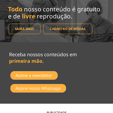
Todo
nosso conteúdo é gratuito
e de
livre
reprodução.
SAIBA MAIS
CADASTRO DE MÍDIAS
Receba nossos conteúdos em
primeira mão
.
Assine a newsletter
Assine nosso Whatsapp
PUBLICIDADE