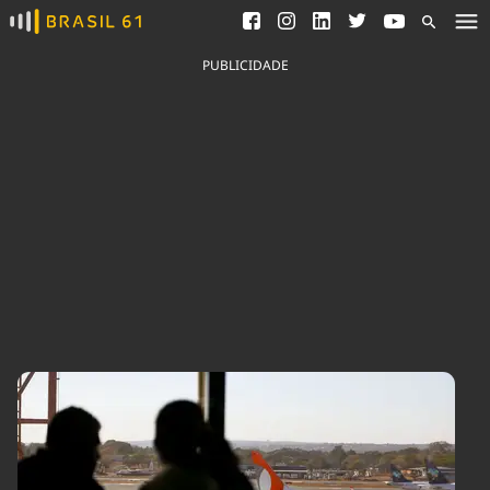
Ver todas as notícias
Saneamento
Podcasts
Indicadores
PUBLICIDADE
Área do comunicador
Bioinsumos
Publicidade Legal
Blog
Brasil Mineral
Fique por dentro do
Congresso Nacional e
Quem somos
nossos líderes.
Expediente
Acesse
Trabalhe no Brasil 61
Contato
Agronegócios
Comportamento
Meio Ambiente
Brasil
Cultura
Podcast
Brasil Mineral
Economia
Política
Ciência &
Educação
Saúde