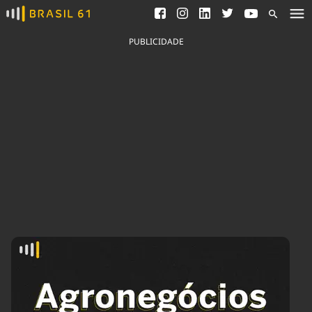
Ver todas as notícias
Saneamento
Podcasts
Indicadores
PUBLICIDADE
Área do comunicador
Bioinsumos
Publicidade Legal
Blog
Brasil Mineral
Fique por dentro do
Congresso Nacional e
Quem somos
nossos líderes.
Expediente
Acesse
Trabalhe no Brasil 61
Contato
Agronegócios
Comportamento
Meio Ambiente
Brasil
Cultura
Podcast
Brasil Mineral
Economia
Política
Ciência &
Educação
Saúde