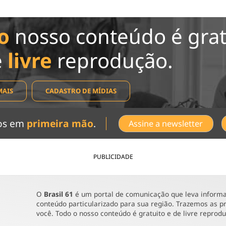
o
nosso conteúdo é grat
e
livre
reprodução.
MAIS
CADASTRO DE MÍDIAS
dos em
primeira mão
.
Assine a newsletter
PUBLICIDADE
O
Brasil 61
é um portal de comunicação que leva informaç
conteúdo particularizado para sua região. Trazemos as pr
você. Todo o nosso conteúdo é gratuito e de livre reprod