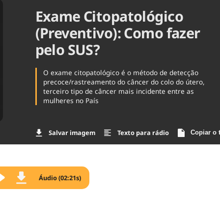
Exame Citopatológico
Agronegóc
Brasil
(Preventivo): Como fazer
Brasil Mine
Ciência & 
pelo SUS?
Cinema
Comporta
O exame citopatológico é o método de detecção
precoce/rastreamento do câncer do colo do útero,
terceiro tipo de câncer mais incidente entre as
mulheres no País
Salvar imagem
Texto para rádio
Copiar o 
Áudio (02:21s)