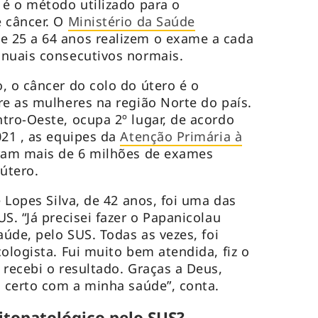
 é o método utilizado para o
e câncer. O
Ministério da Saúde
 25 a 64 anos realizem o exame a cada
anuais consecutivos normais.
, o câncer do colo do útero é o
re as mulheres na região Norte do país.
tro-Oeste, ocupa 2º lugar, de acordo
021 , as equipes da
Atenção Primária à
aram mais de 6 milhões de exames
 útero.
e Lopes Silva, de 42 anos, foi uma das
S. “Já precisei fazer o Papanicolau
aúde, pelo SUS. Todas as vezes, foi
ologista. Fui muito bem atendida, fiz o
 recebi o resultado. Graças a Deus,
o certo com a minha saúde”, conta.
itopatológico pelo SUS?