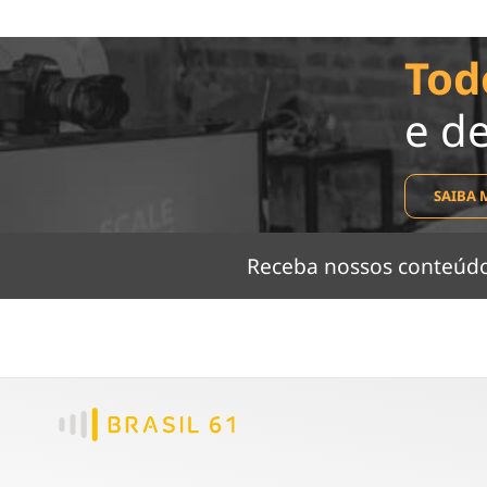
Tod
e d
SAIBA 
Receba nossos conteú