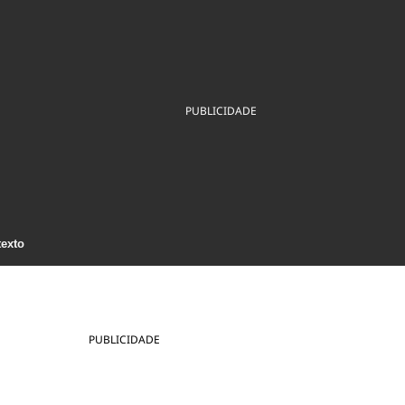
ios
Cultura
Podcast
Economia
Política
ral
Educação
Saúde
Tecnologia
Infraestrutura
Tempo
Internacional
PUBLICIDADE
mento
Meio Ambiente
texto
PUBLICIDADE