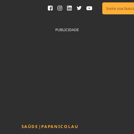
Ver toda
Podcast
PUBLICIDADE
Área do
Publicid
Sair da 
Fique por 
Congresso 
nossos líde
Acesse
SAÚDE
|
PAPANICOLAU