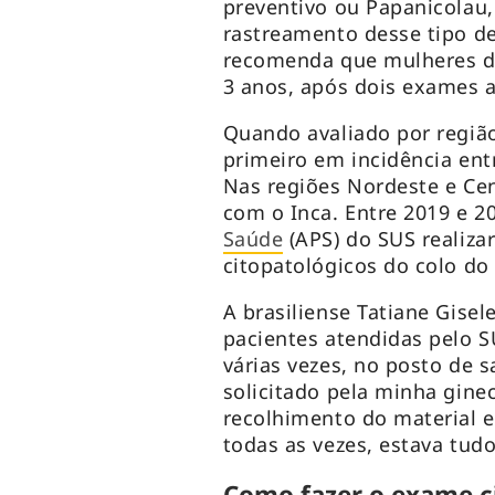
preventivo ou Papanicolau,
rastreamento desse tipo d
recomenda que mulheres de
3 anos, após dois exames 
Quando avaliado por região
primeiro em incidência ent
Nas regiões Nordeste e Cen
com o Inca. Entre 2019 e 2
Saúde
(APS) do SUS realiz
citopatológicos do colo do
A brasiliense Tatiane Gisel
pacientes atendidas pelo SU
várias vezes, no posto de s
solicitado pela minha ginec
recolhimento do material e
todas as vezes, estava tud
Como fazer o exame c