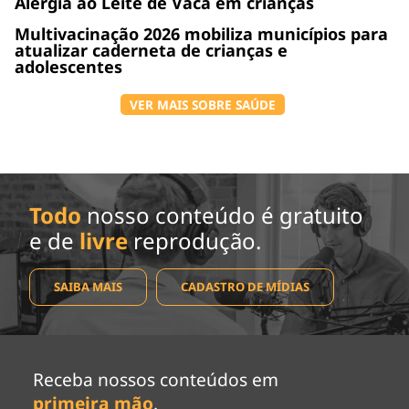
Alergia ao Leite de Vaca em crianças
Multivacinação 2026 mobiliza municípios para
atualizar caderneta de crianças e
adolescentes
VER MAIS SOBRE SAÚDE
Todo
nosso conteúdo é gratuito
e de
livre
reprodução.
SAIBA MAIS
CADASTRO DE MÍDIAS
Receba nossos conteúdos em
primeira mão
.