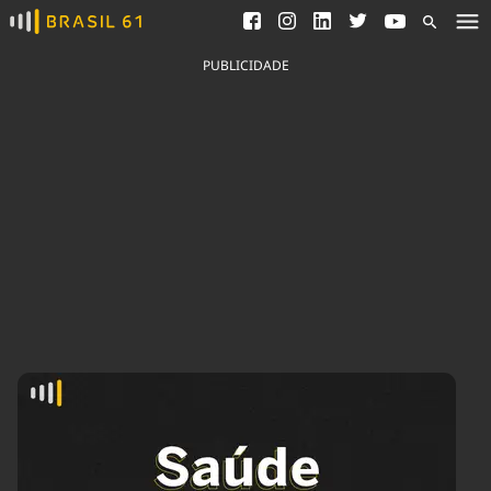
Ver todas as notícias
Saneamento
Podcasts
Indicadores
PUBLICIDADE
Área do comunicador
Bioinsumos
Publicidade Legal
Blog
Brasil Mineral
Fique por dentro do
Congresso Nacional e
Quem somos
nossos líderes.
Expediente
Acesse
Trabalhe no Brasil 61
Contato
Agronegócios
Comportamento
Meio Ambiente
Brasil
Cultura
Podcast
Brasil Mineral
Economia
Política
Ciência &
Educação
Saúde