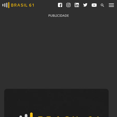
Ver todas as notícias
Saneamento
Podcasts
Indicadores
PUBLICIDADE
Área do comunicador
Bioinsumos
Publicidade Legal
Blog
Brasil Mineral
Fique por dentro do
Congresso Nacional e
Quem somos
nossos líderes.
Expediente
Acesse
Trabalhe no Brasil 61
Contato
Agronegócios
Comportamento
Meio Ambiente
Brasil
Cultura
Podcast
Brasil Mineral
Economia
Política
Ciência &
Educação
Saúde