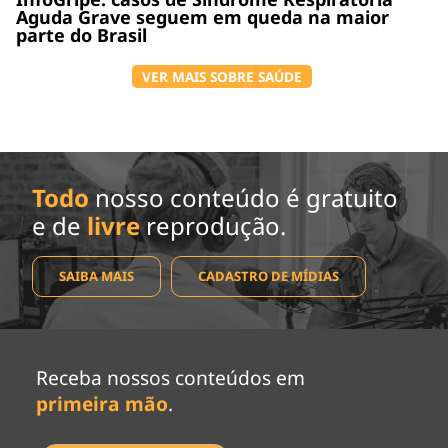
Aguda Grave seguem em queda na maior
parte do Brasil
VER MAIS SOBRE SAÚDE
Todo
nosso conteúdo é gratuito
e de
livre
reprodução.
SAIBA MAIS
CADASTRO DE MÍDIAS
Receba nossos conteúdos em
primeira mão
.