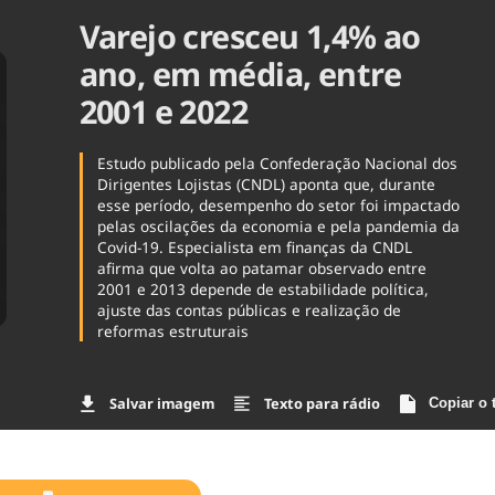
Varejo cresceu 1,4% ao
Agronegóc
Brasil
ano, em média, entre
Brasil Mine
Ciência & 
2001 e 2022
Cinema
Comporta
Estudo publicado pela Confederação Nacional dos
Dirigentes Lojistas (CNDL) aponta que, durante
esse período, desempenho do setor foi impactado
pelas oscilações da economia e pela pandemia da
Covid-19. Especialista em finanças da CNDL
afirma que volta ao patamar observado entre
2001 e 2013 depende de estabilidade política,
ajuste das contas públicas e realização de
reformas estruturais
Salvar imagem
Texto para rádio
Copiar o 