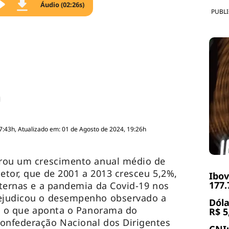
Áudio (02:26s)
PUBL
7:43h, Atualizado em: 01 de Agosto de 2024, 19:26h
strou um crescimento anual médio de
etor, que de 2001 a 2013 cresceu 5,2%,
Ibov
177.
internas e a pandemia da Covid-19 nos
rejudicou o desempenho observado a
Dóla
. É o que aponta o Panorama do
R$ 5
Confederação Nacional dos Dirigentes