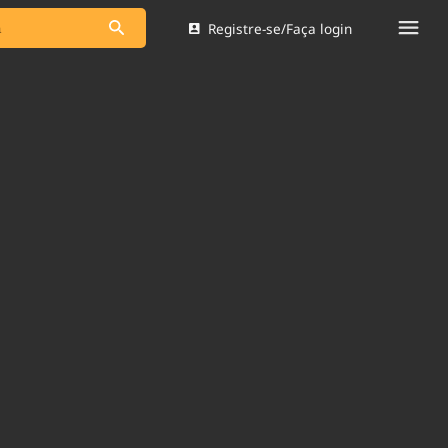
Registre-se/Faça login
s as notícias
Saneamento
s
Indicadores
 comunicador
Bioinsumos
ade Legal
Blog
Brasil Mineral
Quem somos
dentro do
Nacional e
Expediente
res.
Trabalhe no Brasil 61
Contato