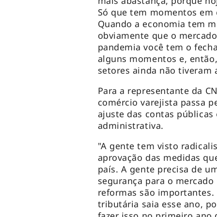
mais abastança, porque hoj
Só que tem momentos em qu
Quando a economia tem mai
obviamente que o mercado 
pandemia você tem o fech
alguns momentos e, então,
setores ainda não tiveram 
Para a representante da CN
comércio varejista passa pe
ajuste das contas públicas 
administrativa.
"A gente tem visto radicali
aprovação das medidas que
país. A gente precisa de u
segurança para o mercado 
reformas são importantes.
tributária saia esse ano, 
fazer isso no primeiro ano