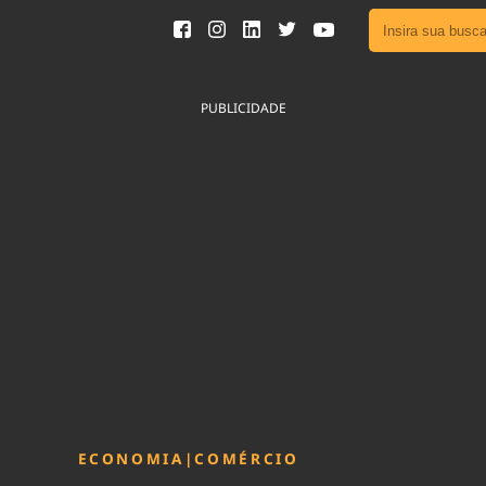
Ver toda
Podcast
PUBLICIDADE
Área do
Publicid
Fique por 
Congresso 
nossos líde
Acesse
ECONOMIA
|
COMÉRCIO