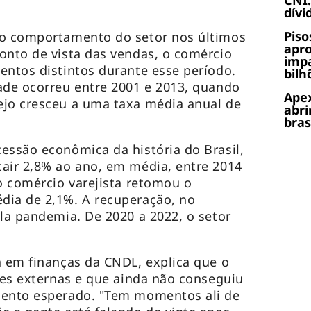
CNI:
dívi
Piso
 o comportamento do setor nos últimos
apr
onto de vista das vendas, o comércio
impa
entos distintos durante esse período.
bilh
ade ocorreu entre 2001 e 2013, quando
Apex
ejo cresceu a uma taxa média anual de
abri
bras
essão econômica da história do Brasil,
air 2,8% ao ano, em média, entre 2014
 o comércio varejista retomou o
dia de 2,1%. A recuperação, no
ela pandemia. De 2020 a 2022, o setor
a em finanças da CNDL, explica que o
ções externas e que ainda não conseguiu
mento esperado. "Tem momentos ali de