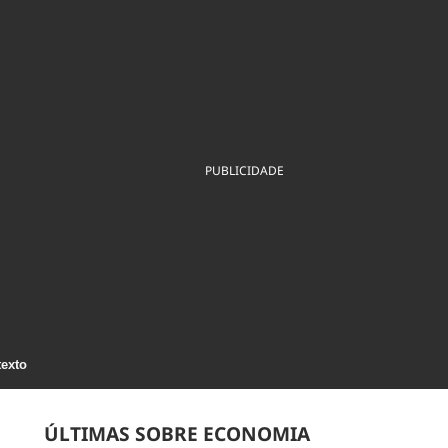
ios
Cultura
Podcast
Economia
Política
ral
Educação
Saúde
Tecnologia
Infraestrutura
Tempo
Internacional
mento
Meio Ambiente
PUBLICIDADE
texto
ÚLTIMAS SOBRE ECONOMIA