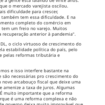
e a gente está falando de vinte anos.
e o mercado varejista oscilou.
s dificuldade para crescer,
também tem essa dificuldade. E na
amento completo do comércio em
 tem um freio no varejo. Muitos
a recuperação anterior à pandemia".
DL, o ciclo virtuoso de crescimento do
la estabilidade política do país, pelo
e pelas reformas tributária e
smos e isso interfere bastante na
 são necessárias pro crescimento do
m novo arcabouço fiscal que deixe uma
e amenize a taxa de juros. Algumas
 É muito importante que a reforma
porque é uma reforma complexa e não
 de governo deixa muito improvável que